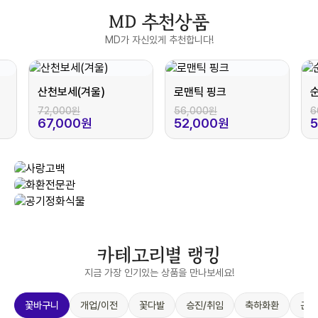
MD 추천상품
MD가 자신있게 추천합니다!
산천보세(겨울)
로맨틱 핑크
72,000원
56,000원
6
67,000원
52,000원
카테고리별 랭킹
지금 가장 인기있는 상품을 만나보세요!
꽃바구니
개업/이전
꽃다발
승진/취임
축하화환
근조