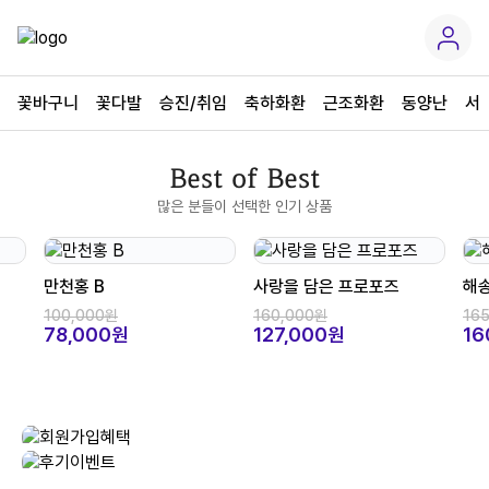
꽃바구니
꽃다발
승진/취임
축하화환
근조화환
동양난
서
Best of Best
많은 분들이 선택한 인기 상품
만천홍 B
사랑을 담은 프로포즈
해
100,000원
160,000원
16
78,000원
127,000원
16