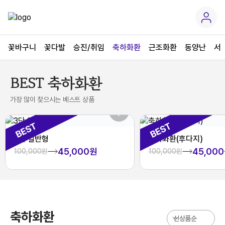
꽃바구니
꽃다발
승진/취임
축하화환
근조화환
동양난
서
BEST 축하화환
가장 많이 찾으시는 베스트 상품
3단 일반형
축하화환(후다지)
45,000원
45,00
100,000원
100,000원
축하화환