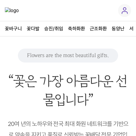
꽃바구니
꽃다발
승진/취임
축하화환
근조화환
동양난
서
Flowers are the most beautiful gifts.
“꽃은 가장 아름다운 선
물입니다”
20여 년의 노하우와 전국 최대 화원 네트워크를 기반으
로 약속을 지키고 품질로 신뢰받는 꽃배달 전문 기업입