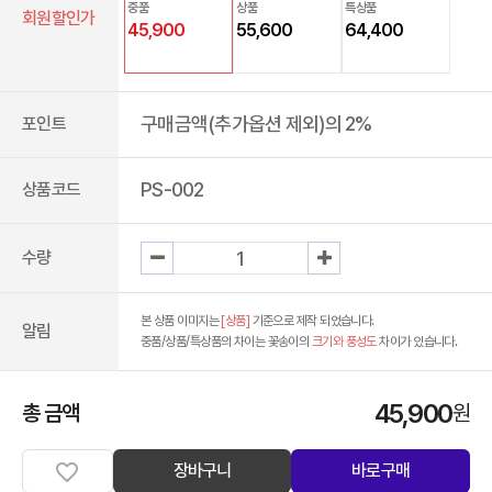
중품
상품
특상품
회원할인가
45,900
55,600
64,400
구매금액(추가옵션 제외)의 2%
포인트
PS-002
상품코드
수량
본 상품 이미지는
[상품]
기준으로 제작 되었습니다.
알림
중품/상품/특상품의 차이는 꽃송이의
크기와 풍성도
차이가 있습니다.
45,900
총 금액
원
장바구니
바로구매