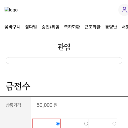
꽃바구니
꽃다발
승진/취임
축하화환
근조화환
동양난
서
관엽
금전수
50,000
상품가격
원