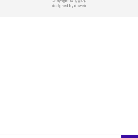
Copyright ©, 정플라워
designed by doweb