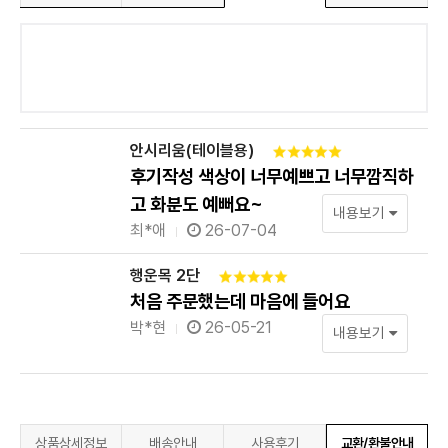
안시리움(테이블용)
후기작성 색상이 너무예쁘고 너무깜직하
고 화분도 예뻐요~
내용보기
최*애
26-07-04
행운목 2단
처음 주문했는데 마음에 들어요
박*현
26-05-21
내용보기
상품상세정보
배송안내
사용후기
교환/환불안내