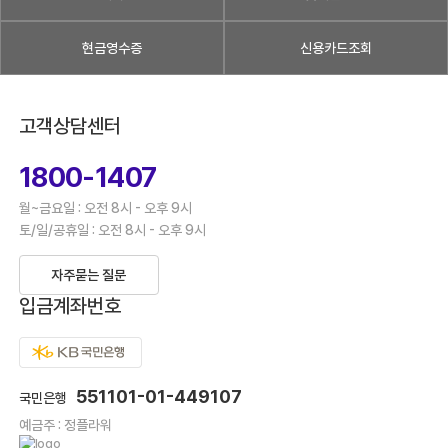
현금영수증
신용카드조회
고객상담센터
1800-1407
월~금요일 : 오전 8시 - 오후 9시
토/일/공휴일 : 오전 8시 - 오후 9시
자주묻는 질문
입금계좌번호
551101-01-449107
국민은행
예금주 : 정플라워