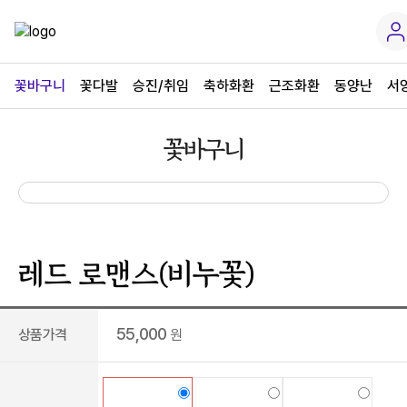
꽃바구니
꽃다발
승진/취임
축하화환
근조화환
동양난
서
꽃바구니
레드 로맨스(비누꽃)
55,000
상품가격
원