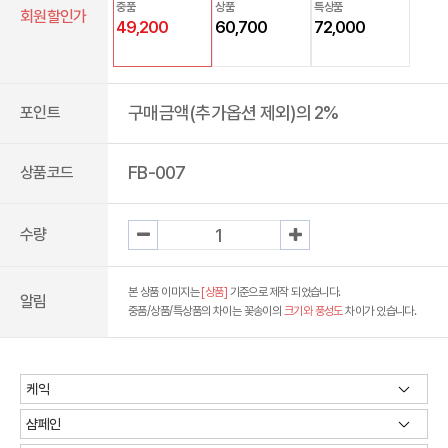
중품
상품
특상품
회원할인가
49,200
60,700
72,000
구매금액(추가옵션 제외)의 2%
포인트
FB-007
상품코드
수량
본 상품 이미지는
[상품]
기준으로 제작 되었습니다.
알림
중품/상품/특상품의 차이는 꽃송이의
크기와 풍성도
차이가 있습니다.