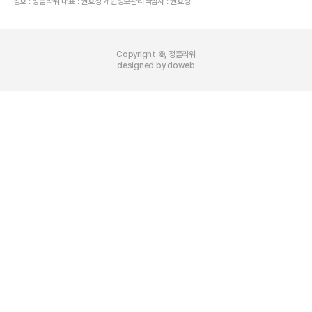
상호 : 정플라워 대표 : 권효정 개인정보관리책임자 : 권효정
Copyright ©, 정플라워
designed by doweb