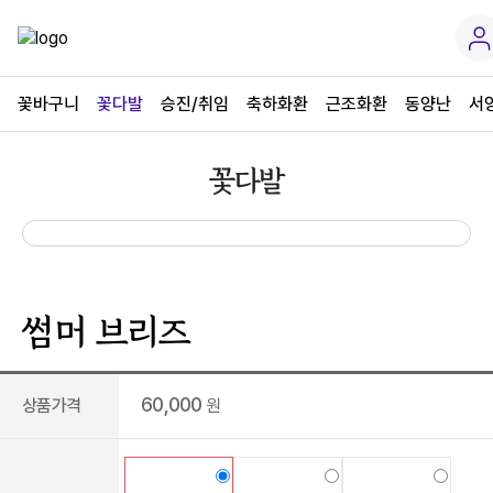
꽃바구니
꽃다발
승진/취임
축하화환
근조화환
동양난
서
꽃다발
썸머 브리즈
60,000
상품가격
원