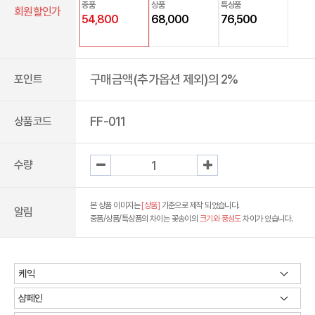
중품
상품
특상품
회원할인가
54,800
68,000
76,500
구매금액(추가옵션 제외)의 2%
포인트
FF-011
상품코드
수량
본 상품 이미지는
[상품]
기준으로 제작 되었습니다.
알림
중품/상품/특상품의 차이는 꽃송이의
크기와 풍성도
차이가 있습니다.