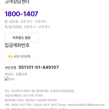
고객상담센터
1800-1407
월~금요일 : 오전 8시 - 오후 9시
토/일/공휴일 : 오전 8시 - 오후 9시
자주묻는 질문
입금계좌번호
551101-01-449107
국민은행
예금주 : 정플라워
주소 : 부산광역시 연제구 월드컵대로160. JH빌딩411호(연산동)
사업자등록번호 : 353-98-01195
통신판매신고번호 : 제2020-부산연제-0816호
전화 : 1800-1407 팩스 : 0504-844-1407 Email : oneflower0001@daum.net